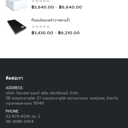
0
out of 5
฿
3,640.00
฿
6,640.00
–
ที่นอนใยมะพร้าว+ฟองน้ำ
0
out of 5
฿
3,430.00
฿
6,210.00
–
ติดต่อเรา
ADDRESS:
บริษัท โฮมเซฟ แอนด์ สตีล เฟอร์นิเจอร์ จำกัด
58 ซอยประชาอุทิศ 27 ถนนประชาอุทิศ แขวงบางมด เขตทุ่งครุ จังหวัด
กรุงเทพมหานคร 10140
PHONE:
02-870-8210 ต่อ 2
08-3098-0454