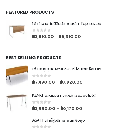
FEATURED PRODUCTS
โต๊ะทำงาน ไม่มีลิ้นชัก ขาเหล็ก Top ยกลอย
0
out of 5
฿
3,810.00
฿
5,910.00
–
BEST SELLING PRODUCTS
โต๊ะประชุมรูปใบพาย 6-8 ที่นั่ง ขาเหล็กเรียว
0
out of 5
฿
7,490.00
฿
7,920.00
–
KENKI โต๊ะสัมมนา ขาเหล็กเรียวพับไม่ได้
0
out of 5
฿
3,990.00
฿
6,170.00
–
ASAHI เก้าอี้ผู้บริหาร พนักพิงสูง