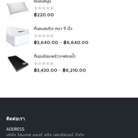
หมอนหมุน
0
out of 5
฿
220.00
ที่นอนสปริง หนา 9 นิ้ว
0
out of 5
฿
3,640.00
฿
6,640.00
–
ที่นอนใยมะพร้าว+ฟองน้ำ
0
out of 5
฿
3,430.00
฿
6,210.00
–
ติดต่อเรา
ADDRESS:
บริษัท โฮมเซฟ แอนด์ สตีล เฟอร์นิเจอร์ จำกัด