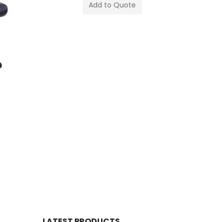
Add to Quote
KENKI เก
LATEST PRODUCTS