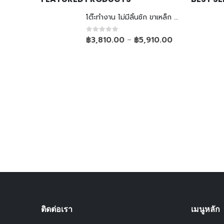
โต๊ะทำงาน ไม่มีลิ้นชัก ขาเหล็ก Top ยกลอย
0
out of 5
฿
3,810.00
฿
5,910.00
–
ติดต่อเรา
เมนูหลัก