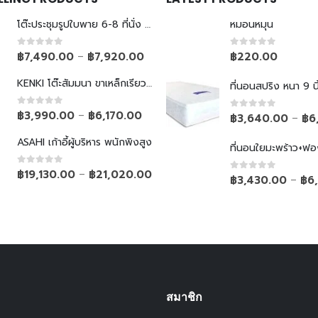
โต๊ะประชุมรูปใบพาย 6-8 ที่นั่ง ขาเหล็กเรียว
หมอนหมุน
0
out of 5
0
out of 5
฿
7,490.00
฿
7,920.00
฿
220.00
–
KENKI โต๊ะสัมมนา ขาเหล็กเรียวพับไม่ได้
ที่นอนสปริง หนา 9 นิ
0
out of 5
฿
3,990.00
฿
6,170.00
–
0
out of 5
฿
3,640.00
฿
6
–
ASAHI เก้าอี้ผู้บริหาร พนักพิงสูง
ที่นอนใยมะพร้าว+ฟอ
0
out of 5
฿
19,130.00
฿
21,020.00
–
0
out of 5
฿
3,430.00
฿
6
–
สมาชิก