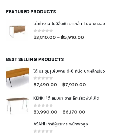
FEATURED PRODUCTS
โต๊ะทำงาน ไม่มีลิ้นชัก ขาเหล็ก Top ยกลอย
0
out of 5
฿
3,810.00
฿
5,910.00
–
BEST SELLING PRODUCTS
โต๊ะประชุมรูปใบพาย 6-8 ที่นั่ง ขาเหล็กเรียว
0
out of 5
฿
7,490.00
฿
7,920.00
–
KENKI โต๊ะสัมมนา ขาเหล็กเรียวพับไม่ได้
0
out of 5
฿
3,990.00
฿
6,170.00
–
ASAHI เก้าอี้ผู้บริหาร พนักพิงสูง
0
out of 5