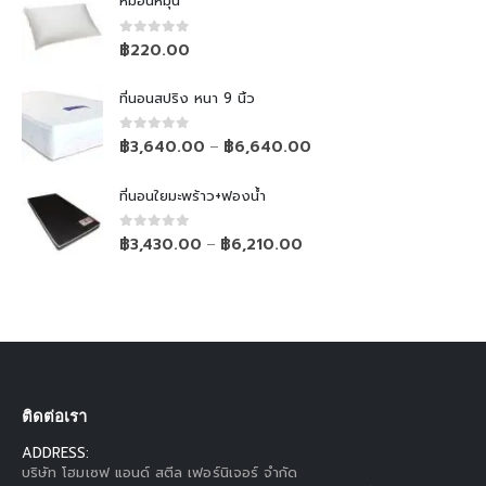
หมอนหมุน
0
out of 5
฿
220.00
ที่นอนสปริง หนา 9 นิ้ว
0
out of 5
฿
3,640.00
฿
6,640.00
–
ที่นอนใยมะพร้าว+ฟองน้ำ
0
out of 5
฿
3,430.00
฿
6,210.00
–
ติดต่อเรา
ADDRESS:
บริษัท โฮมเซฟ แอนด์ สตีล เฟอร์นิเจอร์ จำกัด