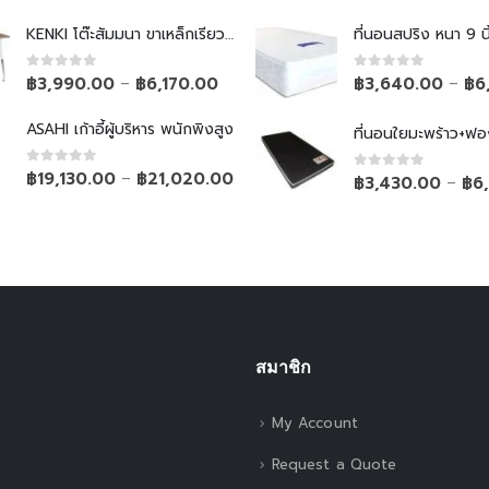
KENKI โต๊ะสัมมนา ขาเหล็กเรียวพับไม่ได้
ที่นอนสปริง หนา 9 นิ
0
out of 5
0
out of 5
฿
3,990.00
฿
6,170.00
฿
3,640.00
฿
6
–
–
ASAHI เก้าอี้ผู้บริหาร พนักพิงสูง
ที่นอนใยมะพร้าว+ฟอ
0
out of 5
฿
19,130.00
฿
21,020.00
–
0
out of 5
฿
3,430.00
฿
6
–
สมาชิก
My Account
Request a Quote