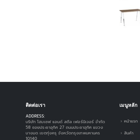
ติดต่อเรา
เมนูหลัก
ADDRESS:
หน้าแรก
บริษัท โฮมเซฟ แอนด์ สตีล เฟอร์นิเจอร์ จำกัด
58 ซอยประชาอุทิศ 27 ถนนประชาอุทิศ แขวง
สินค้า
บางมด เขตทุ่งครุ จังหวัดกรุงเทพมหานคร
10140