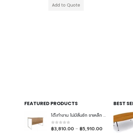
FEATURED PRODUCTS
BEST S
โต๊ะทำงาน ไม่มีลิ้นชัก ขาเหล็ก Top ยกลอย
0
out of 5
฿
3,810.00
฿
5,910.00
–