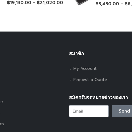
0
out of 5
฿
19,130.00
฿
21,020.00
–
0
out of 5
฿
3,430.00
฿
6
–
สมาชิก
My Account
Request a Quote
สมัครรับจดหมายข่าวของเรา
เรา
Send
า
อก