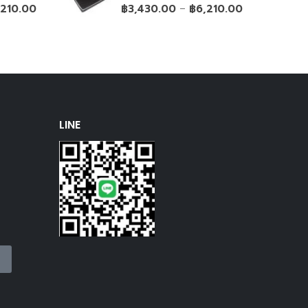
0
out of 5
,210.00
฿
3,430.00
฿
6,210.00
–
LINE