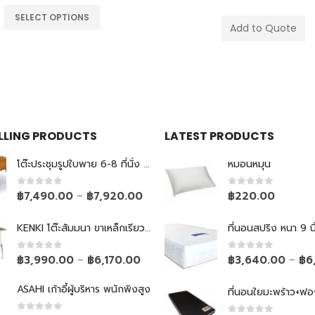
SELECT OPTIONS
Add to Quote
ELLING PRODUCTS
LATEST PRODUCTS
โต๊ะประชุมรูปใบพาย 6-8 ที่นั่ง ขาเหล็กเรียว
หมอนหมุน
0
out of 5
0
out of 5
฿
7,490.00
฿
7,920.00
฿
220.00
–
KENKI โต๊ะสัมมนา ขาเหล็กเรียวพับไม่ได้
ที่นอนสปริง หนา 9 นิ
0
out of 5
0
out of 5
฿
3,990.00
฿
6,170.00
฿
3,640.00
฿
6
–
–
ASAHI เก้าอี้ผู้บริหาร พนักพิงสูง
ที่นอนใยมะพร้าว+ฟอ