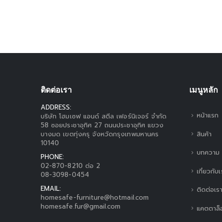
ติดต่อเรา
เมนูหลัก
ADDRESS:
หน้าแรก
บริษัท โฮมเซฟ แอนด์ สตีล เฟอร์นิเจอร์ จำกัด
58 ซอยประชาอุทิศ 27 ถนนประชาอุทิศ แขวง
สินค้า
บางมด เขตทุ่งครุ จังหวัดกรุงเทพมหานคร
10140
บทความ
PHONE:
02-870-8210 ต่อ 2
เกี่ยวกับ
08-3098-0454
EMAIL:
ติดต่อเร
homesafe-furniture@hotmail.com
homesafe.fur@gmail.com
แคตตาล็