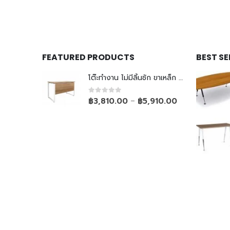
FEATURED PRODUCTS
BEST S
โต๊ะทำงาน ไม่มีลิ้นชัก ขาเหล็ก Top ยกลอย
0
out of 5
฿
3,810.00
฿
5,910.00
–