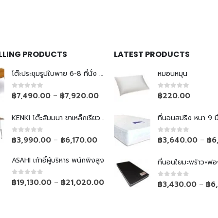
ELLING PRODUCTS
LATEST PRODUCTS
โต๊ะประชุมรูปใบพาย 6-8 ที่นั่ง ขาเหล็กเรียว
หมอนหมุน
0
out of 5
0
out of 5
฿
7,490.00
฿
7,920.00
฿
220.00
–
KENKI โต๊ะสัมมนา ขาเหล็กเรียวพับไม่ได้
ที่นอนสปริง หนา 9 นิ
0
out of 5
0
out of 5
฿
3,990.00
฿
6,170.00
฿
3,640.00
฿
6
–
–
ASAHI เก้าอี้ผู้บริหาร พนักพิงสูง
ที่นอนใยมะพร้าว+ฟอ
0
out of 5
฿
19,130.00
฿
21,020.00
–
0
out of 5
฿
3,430.00
฿
6
–