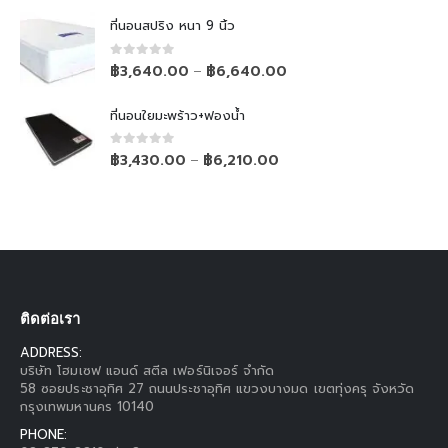
ที่นอนสปริง หนา 9 นิ้ว
0
out of 5
฿
3,640.00
฿
6,640.00
–
ที่นอนใยมะพร้าว+ฟองน้ำ
0
out of 5
฿
3,430.00
฿
6,210.00
–
ติดต่อเรา
ADDRESS:
บริษัท โฮมเซฟ แอนด์ สตีล เฟอร์นิเจอร์ จำกัด
58 ซอยประชาอุทิศ 27 ถนนประชาอุทิศ แขวงบางมด เขตทุ่งครุ จังหวัด
กรุงเทพมหานคร 10140
PHONE: