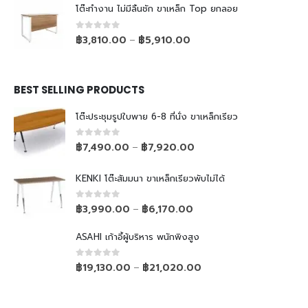
โต๊ะทำงาน ไม่มีลิ้นชัก ขาเหล็ก Top ยกลอย
0
out of 5
฿
3,810.00
฿
5,910.00
–
BEST SELLING PRODUCTS
โต๊ะประชุมรูปใบพาย 6-8 ที่นั่ง ขาเหล็กเรียว
0
out of 5
฿
7,490.00
฿
7,920.00
–
KENKI โต๊ะสัมมนา ขาเหล็กเรียวพับไม่ได้
0
out of 5
฿
3,990.00
฿
6,170.00
–
ASAHI เก้าอี้ผู้บริหาร พนักพิงสูง
0
out of 5
฿
19,130.00
฿
21,020.00
–