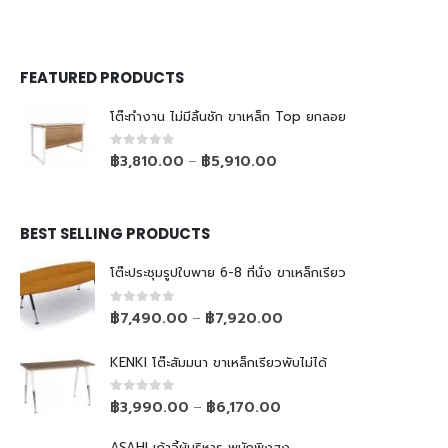
FEATURED PRODUCTS
โต๊ะทำงาน ไม่มีลิ้นชัก ขาเหล็ก Top ยกลอย
0
out of 5
฿
3,810.00
฿
5,910.00
–
BEST SELLING PRODUCTS
โต๊ะประชุมรูปใบพาย 6-8 ที่นั่ง ขาเหล็กเรียว
0
out of 5
฿
7,490.00
฿
7,920.00
–
KENKI โต๊ะสัมมนา ขาเหล็กเรียวพับไม่ได้
0
out of 5
฿
3,990.00
฿
6,170.00
–
ASAHI เก้าอี้ผู้บริหาร พนักพิงสูง