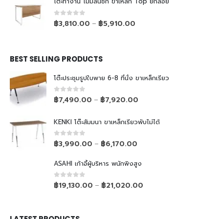
โต๊ะทำงาน ไม่มีลิ้นชัก ขาเหล็ก Top ยกลอย
0
out of 5
฿
3,810.00
฿
5,910.00
–
BEST SELLING PRODUCTS
โต๊ะประชุมรูปใบพาย 6-8 ที่นั่ง ขาเหล็กเรียว
0
out of 5
฿
7,490.00
฿
7,920.00
–
KENKI โต๊ะสัมมนา ขาเหล็กเรียวพับไม่ได้
0
out of 5
฿
3,990.00
฿
6,170.00
–
ASAHI เก้าอี้ผู้บริหาร พนักพิงสูง
0
out of 5
฿
19,130.00
฿
21,020.00
–
LATEST PRODUCTS