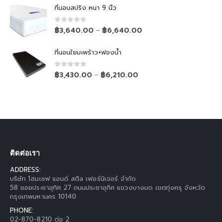
ที่นอนสปริง หนา 9 นิ้ว
0
out of 5
฿
3,640.00
฿
6,640.00
–
ที่นอนใยมะพร้าว+ฟองน้ำ
0
out of 5
฿
3,430.00
฿
6,210.00
–
ติดต่อเรา
ADDRESS:
บริษัท โฮมเซฟ แอนด์ สตีล เฟอร์นิเจอร์ จำกัด
58 ซอยประชาอุทิศ 27 ถนนประชาอุทิศ แขวงบางมด เขตทุ่งครุ จังหวัด
กรุงเทพมหานคร 10140
PHONE:
02-870-8210 ต่อ 2