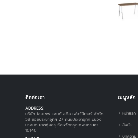
ติดต่อเรา
เมนูหลัก
ADDRESS:
หน้าแรก
บริษัท โฮมเซฟ แอนด์ สตีล เฟอร์นิเจอร์ จำกัด
58 ซอยประชาอุทิศ 27 ถนนประชาอุทิศ แขวง
สินค้า
บางมด เขตทุ่งครุ จังหวัดกรุงเทพมหานคร
10140
บทความ