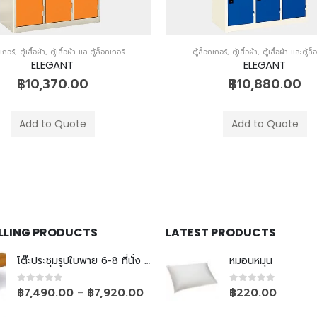
กเกอร์
,
ตู้เสื้อผ้า
,
ตู้เสื้อผ้า และตู้ล็อกเกอร์
ตู้ล็อกเกอร์
,
ตู้เสื้อผ้า
,
ตู้เสื้อผ้า และตู้ล
ELEGANT
ELEGANT
฿
10,880.00
฿
6,970.00
Add to Quote
Add to Quote
ELLING PRODUCTS
LATEST PRODUCTS
โต๊ะประชุมรูปใบพาย 6-8 ที่นั่ง ขาเหล็กเรียว
หมอนหมุน
0
out of 5
0
out of 5
฿
7,490.00
฿
7,920.00
฿
220.00
–