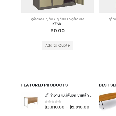
อกเกอร์
ตู้ล็อกเกอร์
,
ตู้เสื้อผ้า
,
ตู้เสื้อผ้า และตู้ล็อกเกอร์
ตู้ล็อ
ELEGANT
฿
10,370.00
Add to Quote
FEATURED PRODUCTS
BEST S
โต๊ะทำงาน ไม่มีลิ้นชัก ขาเหล็ก Top ยกลอย
0
out of 5
฿
3,810.00
฿
5,910.00
–