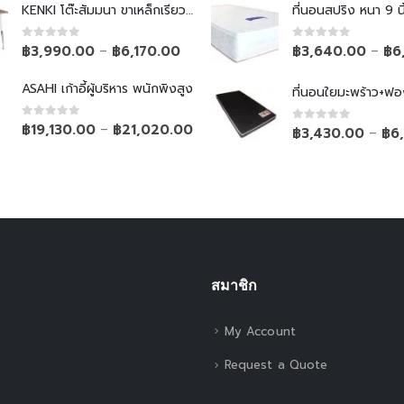
KENKI โต๊ะสัมมนา ขาเหล็กเรียวพับไม่ได้
ที่นอนสปริง หนา 9 นิ
0
out of 5
0
out of 5
฿
3,990.00
฿
6,170.00
฿
3,640.00
฿
6
–
–
ASAHI เก้าอี้ผู้บริหาร พนักพิงสูง
ที่นอนใยมะพร้าว+ฟอ
0
out of 5
฿
19,130.00
฿
21,020.00
–
0
out of 5
฿
3,430.00
฿
6
–
สมาชิก
My Account
Request a Quote