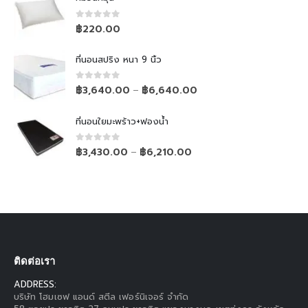
0
out of 5
฿
220.00
ที่นอนสปริง หนา 9 นิ้ว
0
out of 5
฿
3,640.00
฿
6,640.00
–
ที่นอนใยมะพร้าว+ฟองน้ำ
0
out of 5
฿
3,430.00
฿
6,210.00
–
ติดต่อเรา
ADDRESS:
บริษัท โฮมเซฟ แอนด์ สตีล เฟอร์นิเจอร์ จำกัด