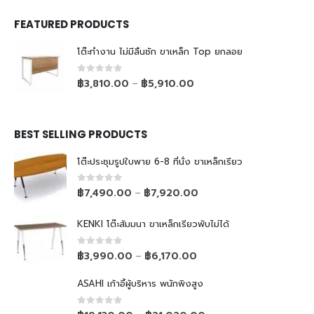
FEATURED PRODUCTS
โต๊ะทำงาน ไม่มีลิ้นชัก ขาเหล็ก Top ยกลอย
0
out of 5
฿
3,810.00
฿
5,910.00
–
BEST SELLING PRODUCTS
โต๊ะประชุมรูปใบพาย 6-8 ที่นั่ง ขาเหล็กเรียว
0
out of 5
฿
7,490.00
฿
7,920.00
–
KENKI โต๊ะสัมมนา ขาเหล็กเรียวพับไม่ได้
0
out of 5
฿
3,990.00
฿
6,170.00
–
ASAHI เก้าอี้ผู้บริหาร พนักพิงสูง
0
out of 5