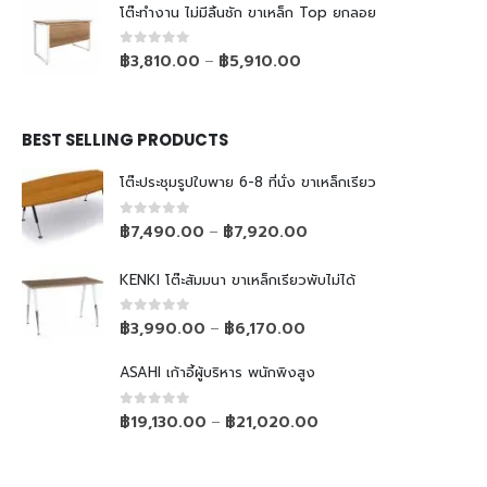
โต๊ะทำงาน ไม่มีลิ้นชัก ขาเหล็ก Top ยกลอย
0
out of 5
฿
3,810.00
฿
5,910.00
–
BEST SELLING PRODUCTS
โต๊ะประชุมรูปใบพาย 6-8 ที่นั่ง ขาเหล็กเรียว
0
out of 5
฿
7,490.00
฿
7,920.00
–
KENKI โต๊ะสัมมนา ขาเหล็กเรียวพับไม่ได้
0
out of 5
฿
3,990.00
฿
6,170.00
–
ASAHI เก้าอี้ผู้บริหาร พนักพิงสูง
0
out of 5
฿
19,130.00
฿
21,020.00
–