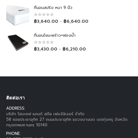
ที่นอนสปริง หนา 9 นิ้ว
0
out of 5
฿
3,640.00
฿
6,640.00
–
ที่นอนใยมะพร้าว+ฟองน้ำ
0
out of 5
฿
3,430.00
฿
6,210.00
–
ติดต่อเรา
ADDRESS:
บริษัท โฮมเซฟ แอนด์ สตีล เฟอร์นิเจอร์ จำกัด
58 ซอยประชาอุทิศ 27 ถนนประชาอุทิศ แขวงบางมด เขตทุ่งครุ จังหวัด
กรุงเทพมหานคร 10140
PHONE: