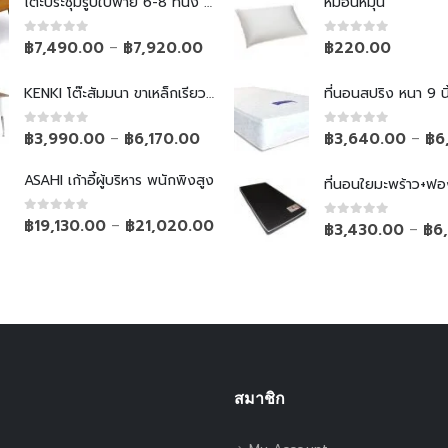
โต๊ะประชุมรูปใบพาย 6-8 ที่นั่ง ขาเหล็กเรียว
หมอนหมุน
0
out of 5
0
out of 5
฿
7,490.00
฿
7,920.00
฿
220.00
–
KENKI โต๊ะสัมมนา ขาเหล็กเรียวพับไม่ได้
ที่นอนสปริง หนา 9 นิ
0
out of 5
0
out of 5
฿
3,990.00
฿
6,170.00
฿
3,640.00
฿
6
–
–
ASAHI เก้าอี้ผู้บริหาร พนักพิงสูง
ที่นอนใยมะพร้าว+ฟอ
0
out of 5
฿
19,130.00
฿
21,020.00
–
0
out of 5
฿
3,430.00
฿
6
–
สมาชิก