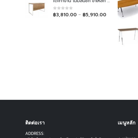
โต๊ะทำงาน ไม่มีลิ้นชัก ขาเหล็ก Top ยกลอย
0
out of 5
฿
3,810.00
฿
5,910.00
–
ติดต่อเรา
เมนูหลัก
ADDRESS: