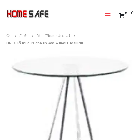
0
สินค้า
โต๊ะ
,
โต๊ะเอนกประสงค์
FINEX โต๊ะเอนกประสงค์ ขาเหล็ก 4 แฉกชุบโครเมี่ยม