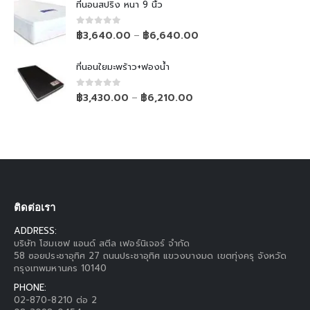
ที่นอนสปริง หนา 9 นิ้ว
0
out of 5
฿
3,640.00
฿
6,640.00
–
ที่นอนใยมะพร้าว+ฟองน้ำ
0
out of 5
฿
3,430.00
฿
6,210.00
–
ติดต่อเรา
ADDRESS:
บริษัท โฮมเซฟ แอนด์ สตีล เฟอร์นิเจอร์ จำกัด
58 ซอยประชาอุทิศ 27 ถนนประชาอุทิศ แขวงบางมด เขตทุ่งครุ จังหวัด
กรุงเทพมหานคร 10140
PHONE:
02-870-8210 ต่อ 2