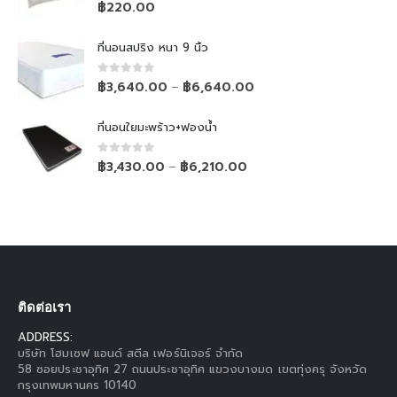
0
out of 5
฿
220.00
ที่นอนสปริง หนา 9 นิ้ว
0
out of 5
฿
3,640.00
฿
6,640.00
–
ที่นอนใยมะพร้าว+ฟองน้ำ
0
out of 5
฿
3,430.00
฿
6,210.00
–
ติดต่อเรา
ADDRESS:
บริษัท โฮมเซฟ แอนด์ สตีล เฟอร์นิเจอร์ จำกัด
58 ซอยประชาอุทิศ 27 ถนนประชาอุทิศ แขวงบางมด เขตทุ่งครุ จังหวัด
กรุงเทพมหานคร 10140