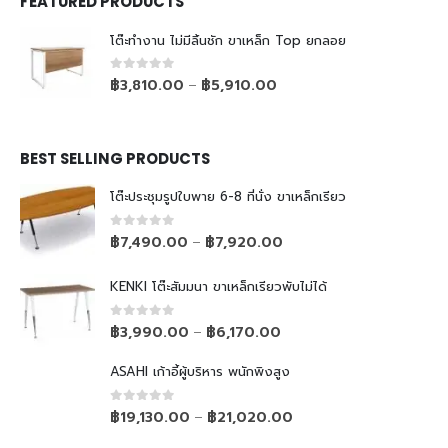
FEATURED PRODUCTS
โต๊ะทำงาน ไม่มีลิ้นชัก ขาเหล็ก Top ยกลอย
0
out of 5
฿
3,810.00
฿
5,910.00
–
BEST SELLING PRODUCTS
โต๊ะประชุมรูปใบพาย 6-8 ที่นั่ง ขาเหล็กเรียว
0
out of 5
฿
7,490.00
฿
7,920.00
–
KENKI โต๊ะสัมมนา ขาเหล็กเรียวพับไม่ได้
0
out of 5
฿
3,990.00
฿
6,170.00
–
ASAHI เก้าอี้ผู้บริหาร พนักพิงสูง
0
out of 5
฿
19,130.00
฿
21,020.00
–