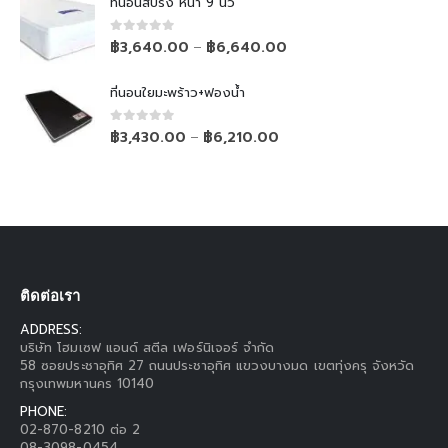
ที่นอนสปริง หนา 9 นิ้ว
0
out of 5
฿
3,640.00
฿
6,640.00
–
ที่นอนใยมะพร้าว+ฟองน้ำ
0
out of 5
฿
3,430.00
฿
6,210.00
–
ติดต่อเรา
ADDRESS:
บริษัท โฮมเซฟ แอนด์ สตีล เฟอร์นิเจอร์ จำกัด
58 ซอยประชาอุทิศ 27 ถนนประชาอุทิศ แขวงบางมด เขตทุ่งครุ จังหวัด
กรุงเทพมหานคร 10140
PHONE:
02-870-8210 ต่อ 2
08-3098-0454