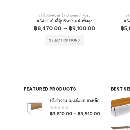
สูง
เก้าอี้ ASAHI
,
เก้าอี้สำนักงานพนักพิงสูง
เก้
งสูง
ASAHI เก้าอี้ผู้บริหาร พนักพิงสูง
ASA
0.00
฿
8,470.00
–
฿
9,100.00
฿
5
SELECT OPTIONS
FEATURED PRODUCTS
BEST S
โต๊ะทำงาน ไม่มีลิ้นชัก ขาเหล็ก Top ยกลอย
0
out of 5
฿
3,810.00
฿
5,910.00
–