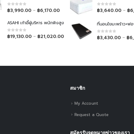
0
out of 5
0
out of 5
฿
3,990.00
฿
6,170.00
฿
3,640.00
฿
6
–
–
ASAHI เก้าอี้ผู้บริหาร พนักพิงสูง
ที่นอนใยมะพร้าว+ฟอ
0
out of 5
฿
19,130.00
฿
21,020.00
–
0
out of 5
฿
3,430.00
฿
6
–
สมาชิก
My Account
Request a Quote
สมัครรับจดหมายข่าวของเรา