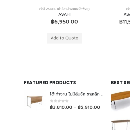
สูง
เก้าอี้ ASAHI
,
เก้าอี้สำนักงานพนักพิงสูง
เก้
งสูง
ASAHI
ASA
.00
฿
6,950.00
฿
11
Add to Quote
FEATURED PRODUCTS
BEST S
โต๊ะทำงาน ไม่มีลิ้นชัก ขาเหล็ก Top ยกลอย
0
out of 5
฿
3,810.00
฿
5,910.00
–