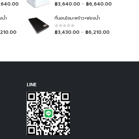
0
out of 5
,640.00
฿
3,640.00
฿
6,640.00
–
งน้ำ
ที่นอนใยมะพร้าว+ฟองน้ำ
0
out of 5
,210.00
฿
3,430.00
฿
6,210.00
–
LINE