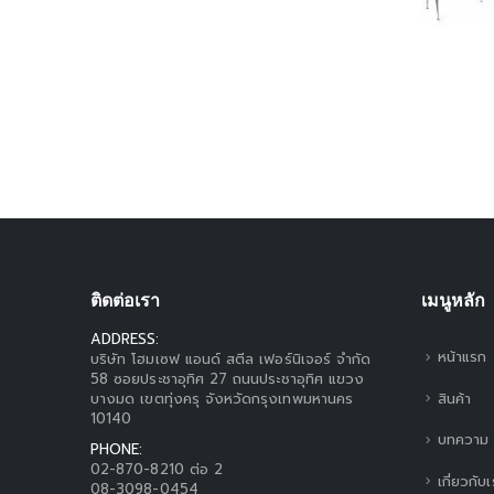
ติดต่อเรา
เมนูหลัก
ADDRESS:
หน้าแรก
บริษัท โฮมเซฟ แอนด์ สตีล เฟอร์นิเจอร์ จำกัด
58 ซอยประชาอุทิศ 27 ถนนประชาอุทิศ แขวง
สินค้า
บางมด เขตทุ่งครุ จังหวัดกรุงเทพมหานคร
10140
บทความ
PHONE:
02-870-8210 ต่อ 2
เกี่ยวกับ
08-3098-0454