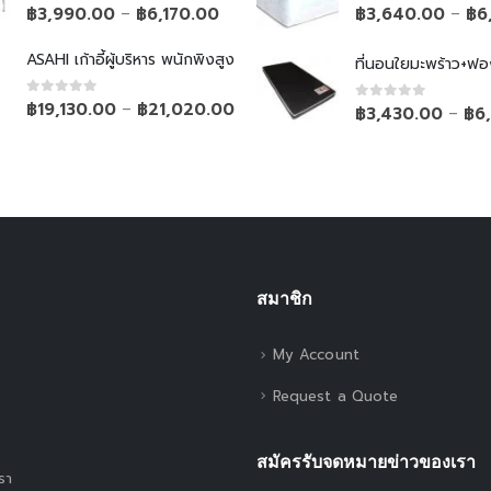
0
out of 5
0
out of 5
฿
3,990.00
฿
6,170.00
฿
3,640.00
฿
6
–
–
ASAHI เก้าอี้ผู้บริหาร พนักพิงสูง
ที่นอนใยมะพร้าว+ฟอ
0
out of 5
฿
19,130.00
฿
21,020.00
–
0
out of 5
฿
3,430.00
฿
6
–
สมาชิก
My Account
Request a Quote
สมัครรับจดหมายข่าวของเรา
เรา