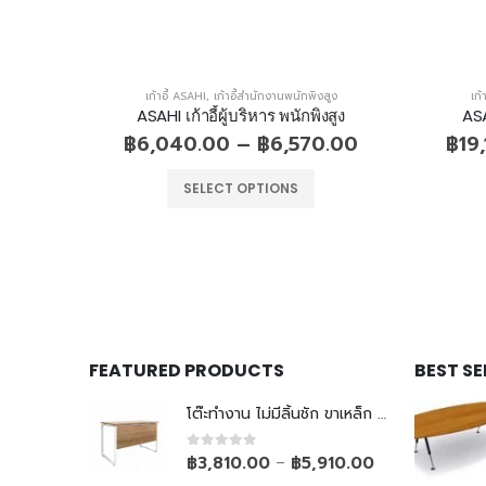
สูง
เก้าอี้ ASAHI
,
เก้าอี้สำนักงานพนักพิงสูง
เก้
งสูง
ASAHI เก้าอี้ผู้บริหาร พนักพิงสูง
ASA
0.00
฿
6,040.00
–
฿
6,570.00
฿
19
SELECT OPTIONS
FEATURED PRODUCTS
BEST S
โต๊ะทำงาน ไม่มีลิ้นชัก ขาเหล็ก Top ยกลอย
0
out of 5
฿
3,810.00
฿
5,910.00
–