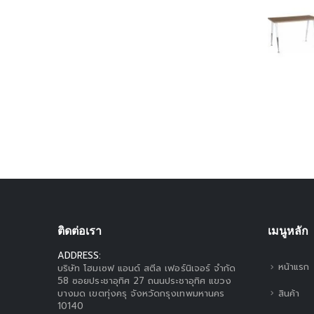
ติดต่อเรา
เมนูหลัก
ADDRESS:
หน้าแรก
บริษัท โฮมเซฟ แอนด์ สตีล เฟอร์นิเจอร์ จำกัด
58 ซอยประชาอุทิศ 27 ถนนประชาอุทิศ แขวง
สินค้า
บางมด เขตทุ่งครุ จังหวัดกรุงเทพมหานคร
10140