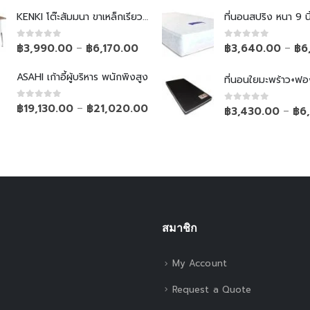
KENKI โต๊ะสัมมนา ขาเหล็กเรียวพับไม่ได้
ที่นอนสปริง หนา 9 นิ
0
out of 5
0
out of 5
฿
3,990.00
฿
6,170.00
฿
3,640.00
฿
6
–
–
ASAHI เก้าอี้ผู้บริหาร พนักพิงสูง
ที่นอนใยมะพร้าว+ฟอ
0
out of 5
฿
19,130.00
฿
21,020.00
–
0
out of 5
฿
3,430.00
฿
6
–
สมาชิก
My Account
Request a Quote