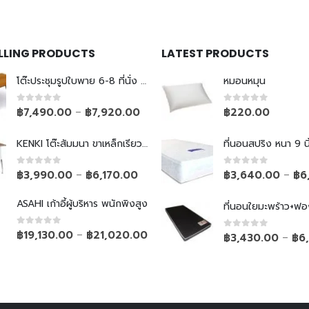
ELLING PRODUCTS
LATEST PRODUCTS
โต๊ะประชุมรูปใบพาย 6-8 ที่นั่ง ขาเหล็กเรียว
หมอนหมุน
0
out of 5
0
out of 5
฿
7,490.00
฿
7,920.00
฿
220.00
–
KENKI โต๊ะสัมมนา ขาเหล็กเรียวพับไม่ได้
ที่นอนสปริง หนา 9 นิ
0
out of 5
0
out of 5
฿
3,990.00
฿
6,170.00
฿
3,640.00
฿
6
–
–
ASAHI เก้าอี้ผู้บริหาร พนักพิงสูง
ที่นอนใยมะพร้าว+ฟอ
0
out of 5
฿
19,130.00
฿
21,020.00
–
0
out of 5
฿
3,430.00
฿
6
–