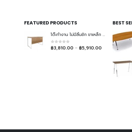
FEATURED PRODUCTS
BEST S
โต๊ะทำงาน ไม่มีลิ้นชัก ขาเหล็ก Top ยกลอย
0
out of 5
฿
3,810.00
฿
5,910.00
–