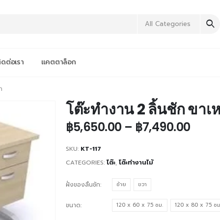
All Categories
ิดต่อเรา
แคตตาล็อก
ก
โต๊ะทำงาน 2 ลิ้นชัก ขาเห
฿
5,650.00
–
฿
7,490.00
SKU:
KT-117
CATEGORIES:
โต๊ะ
,
โต๊ะทำงานไม้
ฝั่งของลิ้นชัก
ซ้าย
ขวา
ขนาด
120 x 60 x 75 ซม.
120 x 80 x 75 ซม