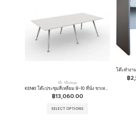
โต๊ะ
,
โต๊ะทำงานไม้
โต๊ะทำงาน มีลิ้นชักกลาง 2 ลิ้นชักขวา ปิดผิว PVC ขอบยาง
฿
2,510.00
–
฿
2,740.00
KENKI โต๊ะประชุมสี่เหลี่ยม 8-10 ที่นั่ง ขาเหล็กเรียว 3 ขา
โต
SELECT OPTIONS
฿
2,