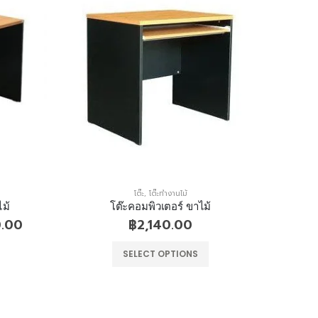
โต๊ะ
,
โต๊ะทำงานไม้
โต๊ะทำงาน ไม่มีลิ้นชัก ขาเหล็ก
โต
฿
4,410.00
–
฿
6,420.00
฿
3
SELECT OPTIONS