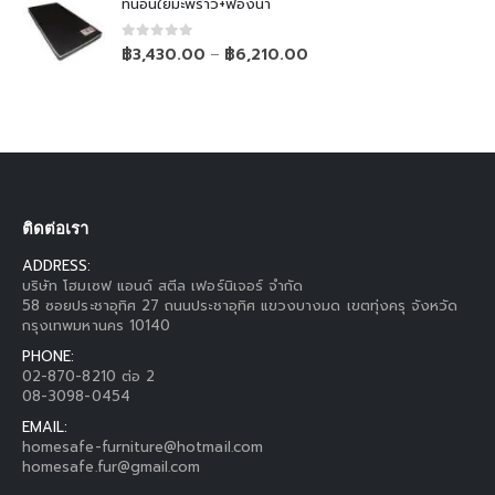
ที่นอนใยมะพร้าว+ฟองน้ำ
0
out of 5
฿
3,430.00
฿
6,210.00
–
ติดต่อเรา
ADDRESS:
บริษัท โฮมเซฟ แอนด์ สตีล เฟอร์นิเจอร์ จำกัด
58 ซอยประชาอุทิศ 27 ถนนประชาอุทิศ แขวงบางมด เขตทุ่งครุ จังหวัด
กรุงเทพมหานคร 10140
PHONE:
02-870-8210 ต่อ 2
08-3098-0454
EMAIL:
homesafe-furniture@hotmail.com
homesafe.fur@gmail.com