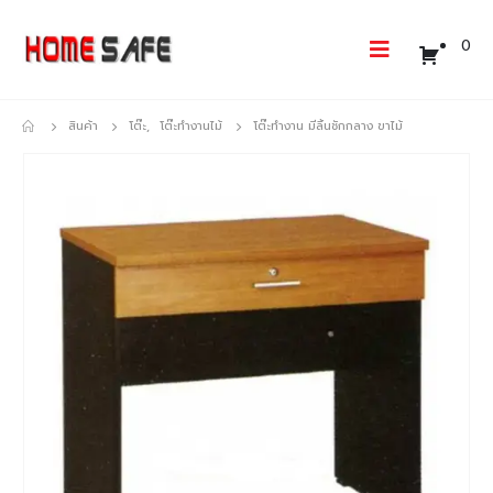
0
สินค้า
โต๊ะ
,
โต๊ะทำงานไม้
โต๊ะทำงาน มีลิ้นชักกลาง ขาไม้