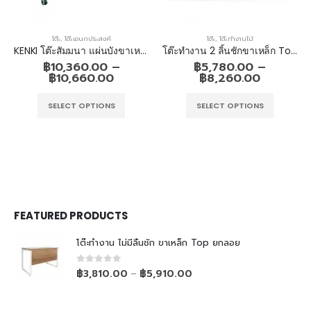
โต๊ะ
,
โต๊ะเอนกประสงค์
โต๊ะ
,
โต๊ะทำงานไม้
KENKI โต๊ะสัมมนา แผ่นบังขาเหล็ก หน้าโต๊ะพับได้ มีล้อเลื่อน
โต๊ะทำงาน 2 ลิ้นชักขาเหล็ก Top ยกลอย
฿
10,360.00
–
฿
5,780.00
–
฿
10,660.00
฿
8,260.00
SELECT OPTIONS
SELECT OPTIONS
FEATURED PRODUCTS
โต๊ะทำงาน ไม่มีลิ้นชัก ขาเหล็ก Top ยกลอย
0
out of 5
฿
3,810.00
฿
5,910.00
–