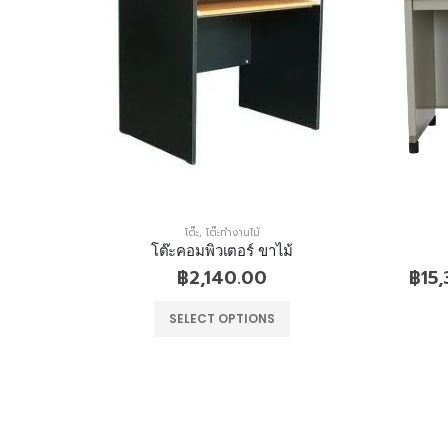
โต๊ะ
,
โต๊ะทำงานไม้
ียวรูป V
โต๊ะคอมพิวเตอร์ ขาไม้
.00
฿
2,140.00
฿
15
SELECT OPTIONS