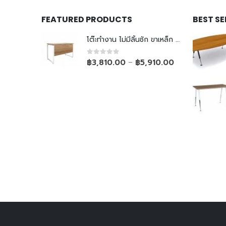
FEATURED PRODUCTS
BEST S
โต๊ะทำงาน ไม่มีลิ้นชัก ขาเหล็ก Top ยกลอย
0
out of 5
฿
3,810.00
฿
5,910.00
–