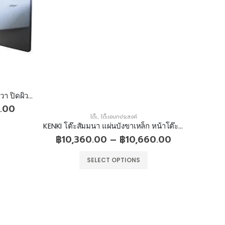
โต๊ะทำงาน มีลิ้นชักกลาง 2 ลิ้นชักขวา ปิดผิว PVC ขอบยาง
.00
โต๊ะ
,
โต๊ะเอนกประสงค์
KENKI โต๊ะสัมมนา แผ่นบังขาเหล็ก หน้าโต๊ะพับได้ มีล้อเลื่อน
฿
10,360.00
–
฿
10,660.00
฿
8
SELECT OPTIONS