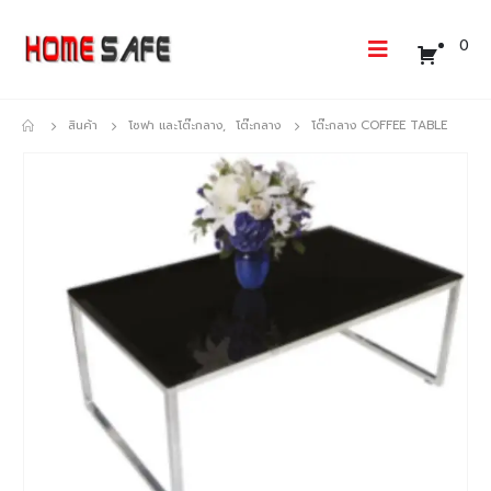
0
สินค้า
โซฟา และโต๊ะกลาง
,
โต๊ะกลาง
โต๊ะกลาง COFFEE TABLE