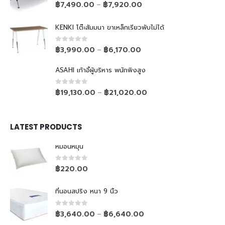
0
out of 5
฿
7,490.00
฿
7,920.00
–
KENKI โต๊ะสัมมนา ขาเหล็กเรียวพับไม่ได้
0
out of 5
฿
3,990.00
฿
6,170.00
–
ASAHI เก้าอี้ผู้บริหาร พนักพิงสูง
0
out of 5
฿
19,130.00
฿
21,020.00
–
LATEST PRODUCTS
หมอนหมุน
0
out of 5
฿
220.00
ที่นอนสปริง หนา 9 นิ้ว
0
out of 5
฿
3,640.00
฿
6,640.00
–