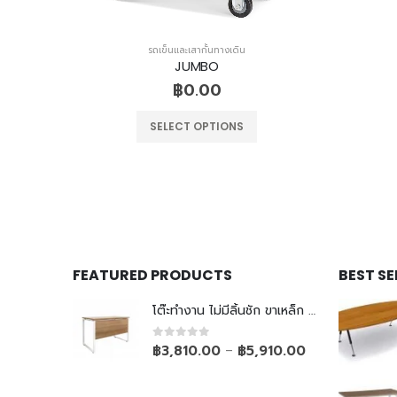
รถเข็นและเสากั้นทางเดิน
JUMBO
฿
0.00
SELECT OPTIONS
FEATURED PRODUCTS
BEST S
โต๊ะทำงาน ไม่มีลิ้นชัก ขาเหล็ก Top ยกลอย
0
out of 5
฿
3,810.00
฿
5,910.00
–