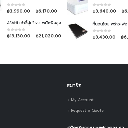
0
out of 5
0
out of 5
฿
3,990.00
฿
6,170.00
฿
3,640.00
฿
6
–
–
ASAHI เก้าอี้ผู้บริหาร พนักพิงสูง
ที่นอนใยมะพร้าว+ฟอ
0
out of 5
฿
19,130.00
฿
21,020.00
–
0
out of 5
฿
3,430.00
฿
6
–
สมาชิก
My Account
Request a Quote
สมัครรับจดหมายข่าวของเรา