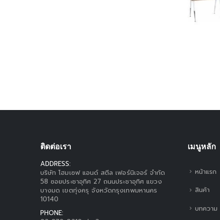
ติดต่อเรา
เมนูหลัก
ADDRESS:
หน้าแรก
บริษัท โฮมเซฟ แอนด์ สตีล เฟอร์นิเจอร์ จำกัด
58 ซอยประชาอุทิศ 27 ถนนประชาอุทิศ แขวง
สินค้า
บางมด เขตทุ่งครุ จังหวัดกรุงเทพมหานคร
10140
บทความ
PHONE: