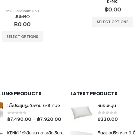
KENKI
฿
0.00
รถเข็นและเสากั้นทางเดิน
JUMBO
SELECT OPTIONS
฿
0.00
SELECT OPTIONS
ELLING PRODUCTS
LATEST PRODUCTS
โต๊ะประชุมรูปใบพาย 6-8 ที่นั่ง ขาเหล็กเรียว
หมอนหมุน
0
out of 5
0
out of 5
฿
7,490.00
฿
7,920.00
฿
220.00
–
KENKI โต๊ะสัมมนา ขาเหล็กเรียวพับไม่ได้
ที่นอนสปริง หนา 9 นิ