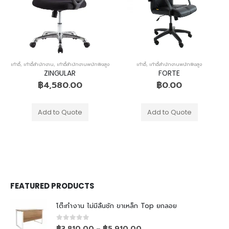
เก้าอี้
,
เก้าอี้สำนักงาน
,
เก้าอี้สำนักงานพนักพิงสูง
เก้าอี้
,
เก้าอี้สำนักงานพนักพิงสูง
ZINGULAR
FORTE
฿
4,580.00
฿
0.00
Add to Quote
Add to Quote
FEATURED PRODUCTS
โต๊ะทำงาน ไม่มีลิ้นชัก ขาเหล็ก Top ยกลอย
0
out of 5
฿
3,810.00
฿
5,910.00
–