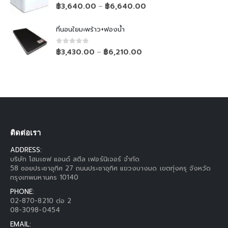
0
out of 5
฿
3,640.00
฿
6,640.00
–
ที่นอนใยมะพร้าว+ฟองน้ำ
0
out of 5
฿
3,430.00
฿
6,210.00
–
ติดต่อเรา
ADDRESS:
บริษัท โฮมเซฟ แอนด์ สตีล เฟอร์นิเจอร์ จำกัด
58 ซอยประชาอุทิศ 27 ถนนประชาอุทิศ แขวงบางมด เขตทุ่งครุ จังหวัด
กรุงเทพมหานคร 10140
PHONE:
02-870-8210 ต่อ 2
08-3098-0454
EMAIL: