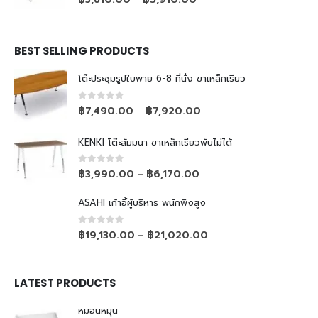
BEST SELLING PRODUCTS
โต๊ะประชุมรูปใบพาย 6-8 ที่นั่ง ขาเหล็กเรียว
0
out of 5
฿
7,490.00
฿
7,920.00
–
KENKI โต๊ะสัมมนา ขาเหล็กเรียวพับไม่ได้
0
out of 5
฿
3,990.00
฿
6,170.00
–
ASAHI เก้าอี้ผู้บริหาร พนักพิงสูง
0
out of 5
฿
19,130.00
฿
21,020.00
–
LATEST PRODUCTS
หมอนหมุน