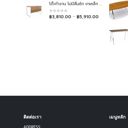
โต๊ะทำงาน ไม่มีลิ้นชัก ขาเหล็ก Top ยกลอย
0
out of 5
฿
3,810.00
฿
5,910.00
–
ติดต่อเรา
เมนูหลัก
ADDRESS: