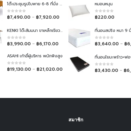
โต๊ะประชุมรูปใบพาย 6-8 ที่นั่ง ขาเหล็กเรียว
หมอนหมุน
0
out of 5
0
out of 5
฿
7,490.00
฿
7,920.00
฿
220.00
–
KENKI โต๊ะสัมมนา ขาเหล็กเรียวพับไม่ได้
ที่นอนสปริง หนา 9 นิ
0
out of 5
0
out of 5
฿
3,990.00
฿
6,170.00
฿
3,640.00
฿
6
–
–
ASAHI เก้าอี้ผู้บริหาร พนักพิงสูง
ที่นอนใยมะพร้าว+ฟอ
0
out of 5
฿
19,130.00
฿
21,020.00
–
0
out of 5
฿
3,430.00
฿
6
–
สมาชิก