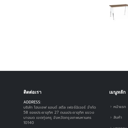
ติดต่อเรา
เมนูหลัก
ADDRESS:
หน้าแรก
บริษัท โฮมเซฟ แอนด์ สตีล เฟอร์นิเจอร์ จำกัด
58 ซอยประชาอุทิศ 27 ถนนประชาอุทิศ แขวง
สินค้า
บางมด เขตทุ่งครุ จังหวัดกรุงเทพมหานคร
10140