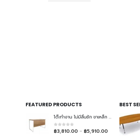
FEATURED PRODUCTS
BEST S
โต๊ะทำงาน ไม่มีลิ้นชัก ขาเหล็ก Top ยกลอย
0
out of 5
฿
3,810.00
฿
5,910.00
–