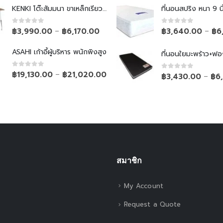
KENKI โต๊ะสัมมนา ขาเหล็กเรียวพับไม่ได้
ที่นอนสปริง หนา 9 นิ
0
out of 5
0
out of 5
฿
3,990.00
฿
6,170.00
฿
3,640.00
฿
6
–
–
ASAHI เก้าอี้ผู้บริหาร พนักพิงสูง
ที่นอนใยมะพร้าว+ฟอ
0
out of 5
฿
19,130.00
฿
21,020.00
–
0
out of 5
฿
3,430.00
฿
6
–
สมาชิก
My Account
Request a Quote