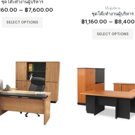
ชุดโต๊ะทำงานผู้บริหาร
ที่นอนใยมะพร้าว+ฟองน้ำ
ที่นอนใยมะพร้าว+ฟองน้ำ
,160.00
–
฿
7,600.00
โต๊ะผู้บริหาร
ชุดโต๊ะทำงานผู้บริหาร
฿
1,160.00
–
฿
8,400
0
out of 5
0
out of 5
฿
3,430.00
฿
3,430.00
–
–
SELECT OPTIONS
฿
6,210.00
฿
6,210.00
SELECT OPTIONS
เตียงเหล็ก2ชั้น
เตียงเหล็ก2ชั้น
0
out of 5
0
out of 5
฿
7,070.00
฿
7,070.00
เตียงนอน
เตียงนอน
0
out of 5
0
out of 5
฿
2,890.00
฿
2,890.00
–
–
฿
3,960.00
฿
3,960.00