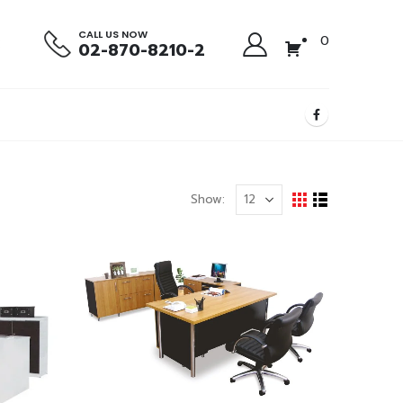
CALL US NOW
0
02-870-8210-2
Show: