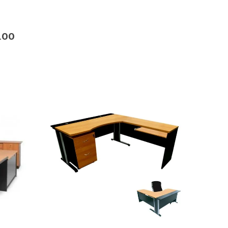
ที่นอนใยมะพร้าว+ฟองน้ำ
.00
0
out of 5
฿
3,430.00
–
฿
6,210.00
เตียงเหล็ก2ชั้น
0
out of 5
฿
7,070.00
เตียงนอน
0
out of 5
฿
2,890.00
–
฿
3,960.00