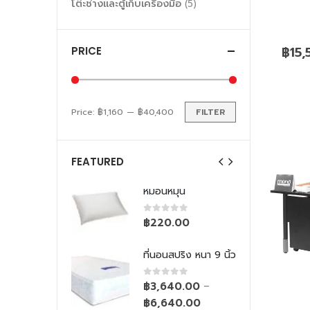
โต๊ะช่างและตู้เก็บเครื่องมือ
(5)
฿
15
PRICE
Price:
฿1,160
—
฿40,400
FILTER
FEATURED
หมุน
หมอนหมุน
 of 5
0
out of 5
0.00
฿
220.00
นสปริง หนา 9 นิ้ว
ที่นอนสปริง หนา 9 นิ้ว
 of 5
0
out of 5
640.00
฿
3,640.00
–
–
640.00
฿
6,640.00