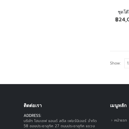
ชุดโต
฿
24,
Show:
ติดต่อเรา
เมนูหลัก
ADDRESS:
หน้าแรก
บริษัท โฮมเซฟ แอนด์ สตีล เฟอร์นิเจอร์ จำกัด
58 ซอยประชาอุทิศ 27 ถนนประชาอุทิศ แขวง