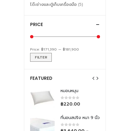
โต๊ะช่างและตู้เก็บเครื่องมือ
(5)
PRICE
Price:
฿171,390
—
฿181,900
FILTER
FEATURED
หมุน
หมอนหมุน
 of 5
0
out of 5
0.00
฿
220.00
นสปริง หนา 9 นิ้ว
ที่นอนสปริง หนา 9 นิ้ว
 of 5
0
out of 5
640.00
฿
3,640.00
–
–