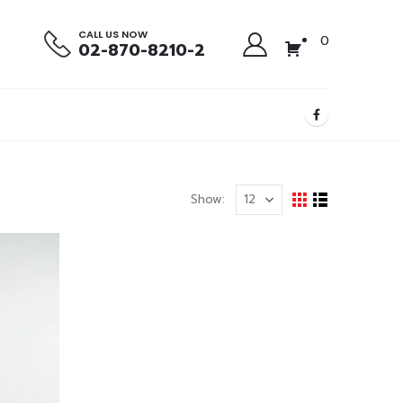
CALL US NOW
0
02-870-8210-2
Show: